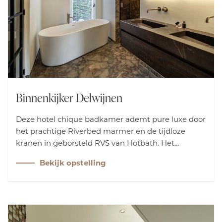
Binnenkijker Delwijnen
Deze hotel chique badkamer ademt pure luxe door
het prachtige Riverbed marmer en de tijdloze
kranen in geborsteld RVS van Hotbath. Het
vrijstaande bad van Xenz, met zijn perfecte
Bekijk opstelling
ligvorm, nodigt uit tot ultieme ontspanning en
maakt van iedere dag een verwenmoment.