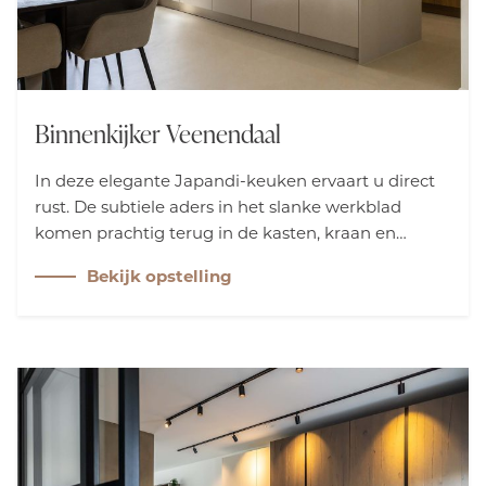
Binnenkijker Veenendaal
In deze elegante Japandi-keuken ervaart u direct
rust. De subtiele aders in het slanke werkblad
komen prachtig terug in de kasten, kraan en
spoelbak. Samen met de warme vloertinten en de
Bekijk opstelling
koffienis vormt dit een harmonieus en inspirerend
geheel waar u zorgeloos van kunt genieten.