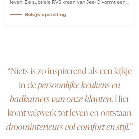
leven. De subtiele RVS kraan van Jee-O vormt een
zachte overgang tussen de verschillende
Bekijk opstelling
materialen. De speelse nis nodigt uit om
persoonlijke accenten toe te voegen, wat zorgt voor
een warme, rustieke beleving.
“Niets is zo inspirerend als een kijkje
in de
persoonlijke keukens en
badkamers van onze klanten
. Hier
komt vakwerk tot leven en ontstaan
droominterieurs vol comfort en stijl.
”