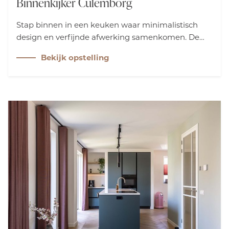
Binnenkijker Culemborg
Stap binnen in een keuken waar minimalistisch
design en verfijnde afwerking samenkomen. De
strakke maatwerkkasten, warme taupetinten en
Bekijk opstelling
hoogwaardige materialen vormen een stijlvol
geheel met een rustige, luxe uitstraling. Een
keuken waarin design, comfort en dagelijks
gebruik moeiteloos in balans zijn.