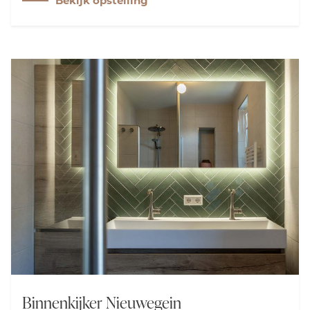
Bekijk opstelling
Cosentino wastafelblad geeft een stijlvolle
hotellook, terwijl Grohe Supersteel kranen zorgen
voor luxe en degelijkheid.
Binnenkijker Nieuwegein