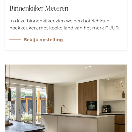
Binnenkijker Meteren
In deze binnenkijker zien we een hotelchique
hoekkeuken, met kookeiland van het merk PUUR.
Volledig op maat gemaakt. De onderkasten zijn
Bekijk opstelling
hoger dan standaard, wat zorgt voor extra comfort.
De hoge kasten reiken tot aan het plafond en
bieden veel bergruimte. Het prachtige slanke
werkblad geeft de ruimte een elegante uitstraling
en versterkt de sfeer van de ruimte. Kortom: een
gezellige en luxe keuken die uitnodigt om te
genieten.