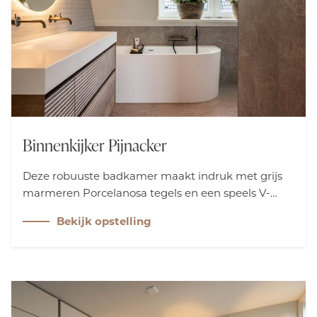
Binnenkijker Pijnacker
Deze robuuste badkamer maakt indruk met grijs
marmeren Porcelanosa tegels en een speels V-
motief achter de wastafel. De Hotbath kranen in
Bekijk opstelling
Aged Iron zijn stijlvol weggewerkt in de wand. Het
Primabad meubel met ribbelfront in tabak oak
versterkt het stoere, luxe karakter.