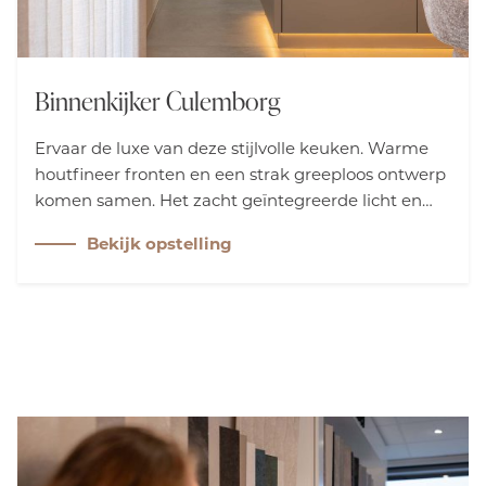
Binnenkijker Culemborg
Ervaar de luxe van deze stijlvolle keuken. Warme
houtfineer fronten en een strak greeploos ontwerp
komen samen. Het zacht geïntegreerde licht en
het unieke kwartsiet Patagonia werkblad geven de
Bekijk opstelling
ruimte diepte. Door verfijnde details krijgt de
keuken een rustige en elegante uitstraling.