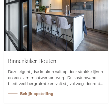
Binnenkijker Houten
Deze eigentijdse keuken valt op door strakke lijnen
en een slim maatwerkontwerp. De kastenwand
biedt veel bergruimte en valt stijlvol weg, doordat
hij deels met de muur blendt. Zachte kleuren van
Bekijk opstelling
de oven combineren perfect met het warme hout,
wat de keuken een moderne én robuuste
uitstraling geeft. Met de oven en stoomoven van