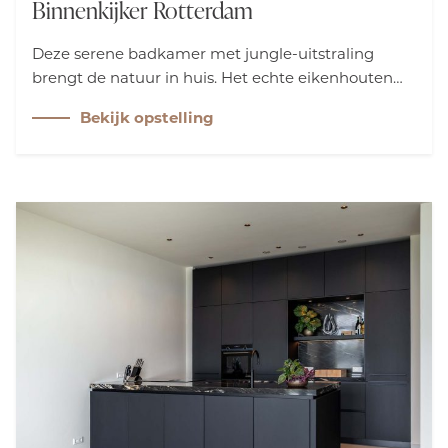
Binnenkijker Rotterdam
Deze serene badkamer met jungle-uitstraling
brengt de natuur in huis. Het echte eikenhouten
meubel van LoooX en de organische kommen van
Bekijk opstelling
Villeroy & Boch in morning green zorgen voor een
ontspannen start. De RVS kranen benadrukken de
rust en verfijnen het geheel.