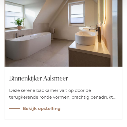
Binnenkijker Aalsmeer
Deze serene badkamer valt op door de
terugkerende ronde vormen, prachtig benadrukt
door de strakke opzetkommen van Villeroy & Boch.
Bekijk opstelling
Het meubel in Wool Beige geeft een frisse twist,
terwijl de RVS kranen subtiel opgaan in het geheel.
Zo ontstaat een rustige en harmonieuze sfeer.