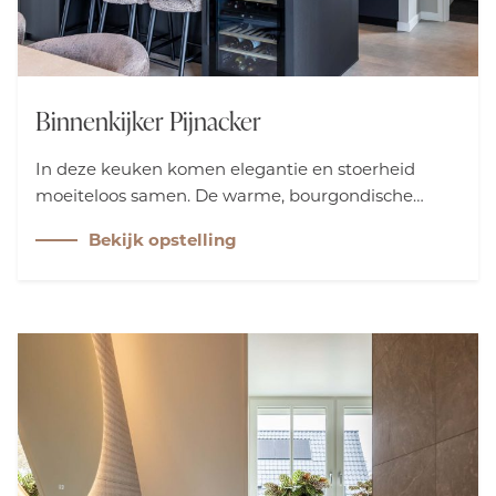
Binnenkijker Pijnacker
In deze keuken komen elegantie en stoerheid
moeiteloos samen. De warme, bourgondische
kleuren en het schiereiland geven een hotelchique
Bekijk opstelling
gevoel. De luxe wijnklimaatkast en de kastenwand
met koffienis nodigen uit om direct aan de slag te
gaan. Een keuken die stijl en gastvrijheid ademt!