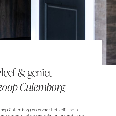
leef & geniet
lkoop Culemborg
oop Culemborg en ervaar het zelf! Laat u
ontwerpen, voel de materialen en ontdek de