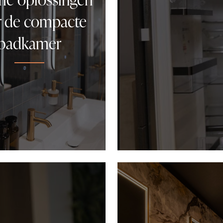
r de compacte
badkamer