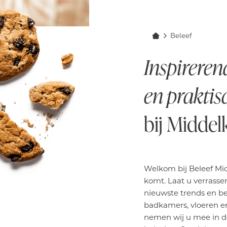
Beleef
Inspireren
en prakti
bij Midde
Welkom bij Beleef Mid
komt. Laat u verrasse
nieuwste trends en be
badkamers, vloeren en
nemen wij u mee in de