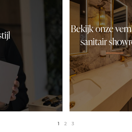
Bekijk onze ver
ijl
sanitair sho
1
2
3