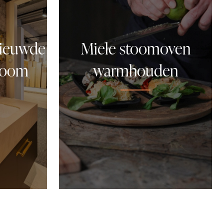
nieuwde
Miele stoomoven
wroom
warmhouden