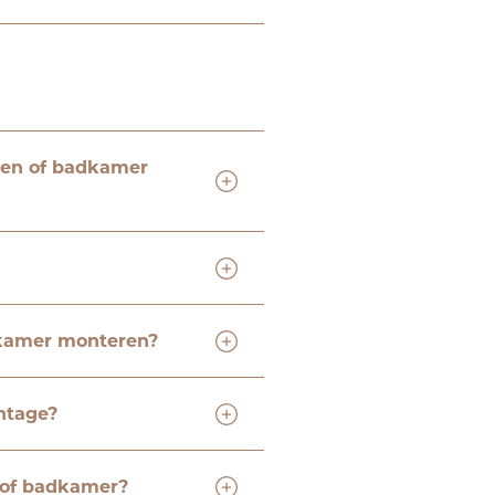
ken of badkamer
dkamer monteren?
ntage?
 of badkamer?