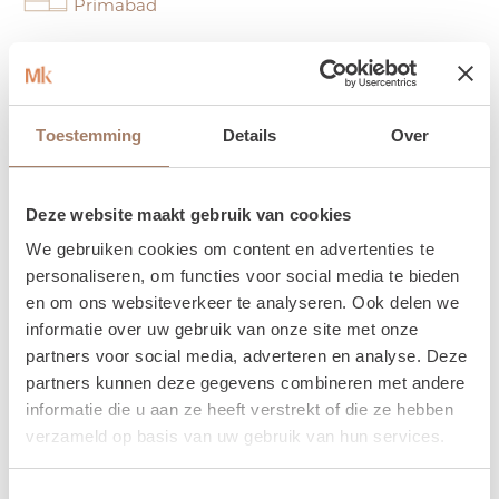
Primabad
Merk douchedeur
Duka
Toestemming
Details
Over
Merk kranen
Hotbath
Deze website maakt gebruik van cookies
Merk spiegel
We gebruiken cookies om content en advertenties te
Primabad
personaliseren, om functies voor social media te bieden
en om ons websiteverkeer te analyseren. Ook delen we
informatie over uw gebruik van onze site met onze
partners voor social media, adverteren en analyse. Deze
partners kunnen deze gegevens combineren met andere
informatie die u aan ze heeft verstrekt of die ze hebben
verzameld op basis van uw gebruik van hun services.
Toestemmingsselectie