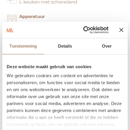
L-keuken met schiereiland
Apparatuur
Bora, Miele & Siemens
Merk keuken
Schüller
Toestemming
Details
Over
Werkblad Kemie
Bianco Beige
Deze website maakt gebruik van cookies
We gebruiken cookies om content en advertenties te
Front keuken
personaliseren, om functies voor social media te bieden
Nova Schelpenwit
en om ons websiteverkeer te analyseren. Ook delen we
informatie over uw gebruik van onze site met onze
partners voor social media, adverteren en analyse. Deze
partners kunnen deze gegevens combineren met andere
informatie die u aan ze heeft verstrekt of die ze hebben
verzameld op basis van uw gebruik van hun services.