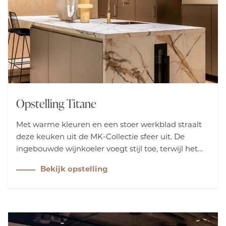
Opstelling Titane
Met warme kleuren en een stoer werkblad straalt
deze keuken uit de MK-Collectie sfeer uit. De
ingebouwde wijnkoeler voegt stijl toe, terwijl het
grote eiland met zitgedeelte perfect is voor sociaal
Bekijk opstelling
koken. Daarnaast biedt de hoge kastenwand volop
opbergruimte en versterkt het de robuuste
uitstraling.