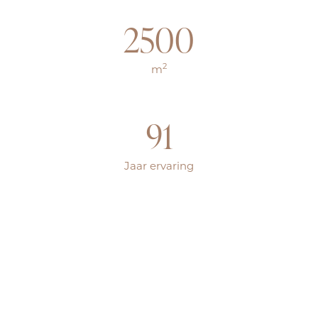
2500
2
m
91
Jaar ervaring