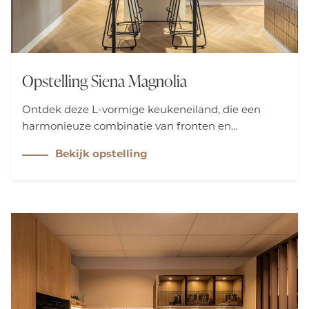
Opstelling Siena Magnolia
Ontdek deze L-vormige keukeneiland, die een
harmonieuze combinatie van fronten en
keramisch werkblad biedt. Het zitgedeelte is
Bekijk opstelling
perfect voor ontbijt of borrel. De grote kastenwand
levert veel opbergruimte, inclusief een wijnkoeler
en een koffielade voor een opgeruimd werkblad.