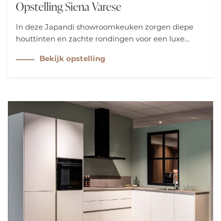
Opstelling Siena Varese
In deze Japandi showroomkeuken zorgen diepe
houttinten en zachte rondingen voor een luxe
uitstraling. Het keukeneiland is stijlvol afgewerkt
Bekijk opstelling
met een rosé gouden strip, terwijl de ombouw om
de kastenwand de keuken naadloos verbindt met
de leefruimte. Pure elegantie!