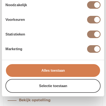
Toestemmingsselectie
Noodzakelijk
Voorkeuren
Statistieken
Marketing
Alles toestaan
Opstelling Kumano
Met ronde vormen en speelse tegels in zachte
Selectie toestaan
beige tinten, gecombineerd met warm hout, biedt
deze keuken een sfeervolle ambiance. Koperen
Bekijk opstelling
accenten voegen een luxe touch toe, terwijl de