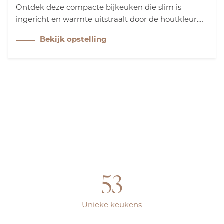
Ontdek deze compacte bijkeuken die slim is
ingericht en warmte uitstraalt door de houtkleur.
Het speelse werkblad geeft karakter, en met de 2-
Bekijk opstelling
pits inductiekookplaat is er volop ruimte om te
koken en te organiseren – perfect voor dagelijks
gemak.
53
Unieke keukens