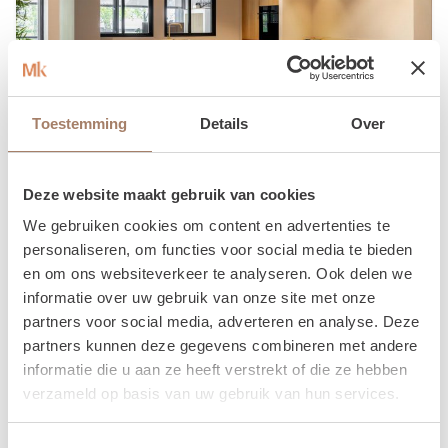
Toestemming
Details
Over
Deze website maakt gebruik van cookies
Opstelling Roma
We gebruiken cookies om content en advertenties te
personaliseren, om functies voor social media te bieden
Ontdek de Japandi-geïnspireerde keuken die rust
en om ons websiteverkeer te analyseren. Ook delen we
en harmonie in uw interieur brengt. Met subtiele
informatie over uw gebruik van onze site met onze
contrasten en een houtfront met een dunne rand
partners voor social media, adverteren en analyse. Deze
Bekijk opstelling
en gouden knop straalt deze keuken elegante
partners kunnen deze gegevens combineren met andere
eenvoud uit. Het keramieken werkblad met
informatie die u aan ze heeft verstrekt of die ze hebben
marmerstructuur in warme tinten completeert het
verzameld op basis van uw gebruik van hun services.
natuurlijke hout perfect.