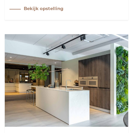
de kasten en de greeplijsten. Chique ledverlichting
Bekijk opstelling
en een glazen kast zorgen voor een huiselijke sfeer,
terwijl het robuuste werkblad en de bijpassende
spoelbak kleur het geheel een spannend accent
geven.