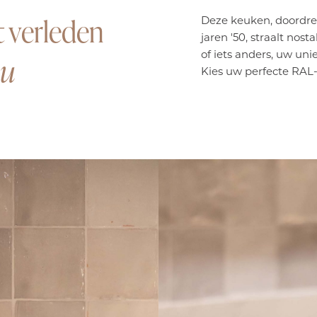
t verleden
Deze keuken, doordr
jaren '50, straalt nosta
of iets anders, uw un
nu
Kies uw perfecte RAL-