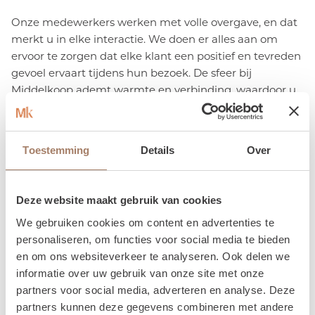
Onze medewerkers werken met volle overgave, en dat
merkt u in elke interactie. We doen er alles aan om
ervoor te zorgen dat elke klant een positief en tevreden
gevoel ervaart tijdens hun bezoek. De sfeer bij
Middelkoop ademt warmte en verbinding, waardoor u
zich meteen thuis voelt.
Beleef Middelkoop niet alleen als showroom, maar als
Toestemming
Details
Over
een plek waar mensen met passie en aandacht
samenkomen, om de beste oplossingen voor uw
interieurwensen te creëren. Uw tevredenheid is onze
Deze website maakt gebruik van cookies
grootste prioriteit.
We gebruiken cookies om content en advertenties te
personaliseren, om functies voor social media te bieden
en om ons websiteverkeer te analyseren. Ook delen we
informatie over uw gebruik van onze site met onze
partners voor social media, adverteren en analyse. Deze
partners kunnen deze gegevens combineren met andere